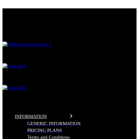
Skip
THE FITNESS CENTER
to
the
LIFE FITNESS CENTER
content
0
%
INFORMATION
GENERIC INFORMATION
PRICING PLANS
Terms and Conditions