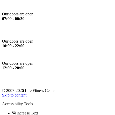
Monday to Friday
Our doors are open
07:00 - 00:30
Saturday
Our doors are open
10:00 - 22:00
Sunday
Our doors are open
12:00 - 20:00
*Please note: All services stop 30 minutes prior to closing time.
*Ευγενική υπενθύμιση: Όλα τα όργανα και οι υπηρεσίες
σταματούν 30 λεπτά πριν το κλείσιμο.
© 2007-2026 Life Fitness Center
Skip to content
Accessibility Tools
Increase Text