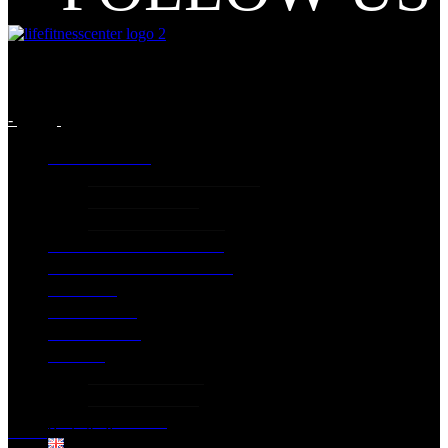
-
INFORMATION
GENERIC INFORMATION
PRICING PLANS
Terms and Conditions
LIFE CLASSES PROGRAM
EXTRA SPECIAL SERVICES
GALLERY
EXCERCISES
CONTACT US
PILATES
PILATES STUDIO
PILATES PRICES
DOWNLOAD APP
Home
Basketball
English