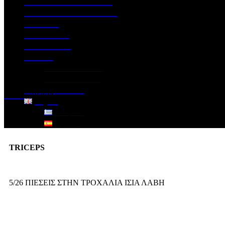
LIFE CLASSES PROGRAM
EXTRA SPECIAL SERVICES
GALLERY
EXCERCISES
CONTACT US
PILATES
PILATES STUDIO
PILATES PRICES
DOWNLOAD APP
Home
TRICEPS
English
Ελληνικά
Español
TRICEPS
5/26 ΠΙΕΣΕΙΣ ΣΤΗΝ ΤΡΟΧΑΛΙΑ ΙΣΙΑ ΛΑΒΗ