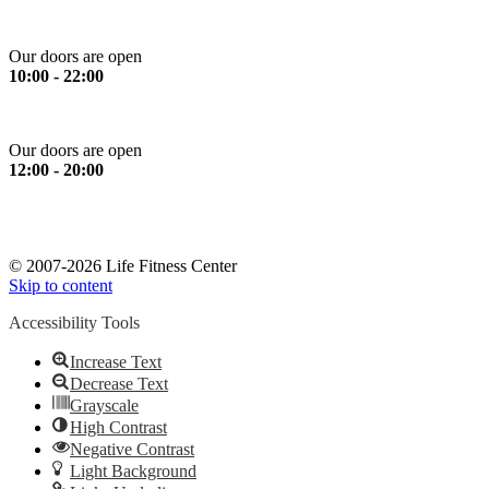
Saturday
Our doors are open
10:00 - 22:00
Sunday
Our doors are open
12:00 - 20:00
*Please note: All services stop 30 minutes prior to closing time.
*Ευγενική υπενθύμιση: Όλα τα όργανα και οι υπηρεσίες
σταματούν 30 λεπτά πριν το κλείσιμο.
© 2007-2026 Life Fitness Center
Skip to content
Accessibility Tools
Increase Text
Decrease Text
Grayscale
High Contrast
Negative Contrast
Light Background