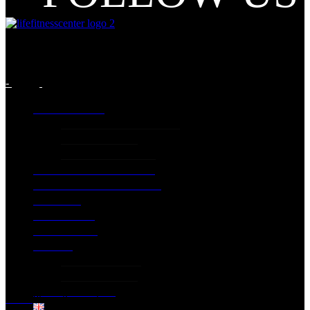
-
INFORMATION
GENERIC INFORMATION
PRICING PLANS
Terms and Conditions
LIFE CLASSES PROGRAM
EXTRA SPECIAL SERVICES
GALLERY
EXCERCISES
CONTACT US
PILATES
PILATES STUDIO
PILATES PRICES
DOWNLOAD APP
Home
Physiotherapist
English