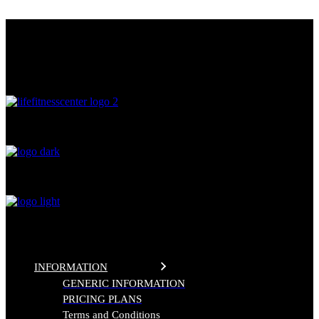
Skip
THE FITNESS CENTER
to
the
LIFE FITNESS CENTER
content
0
%
INFORMATION
GENERIC INFORMATION
PRICING PLANS
Terms and Conditions