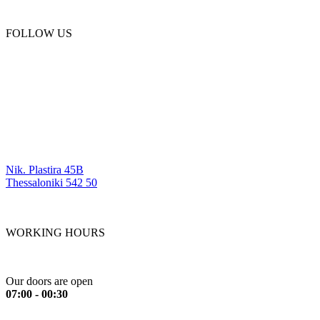
(+30) 2310 330 455
FOLLOW US
OUR LOCATIONS
Nik. Plastira 45B
Thessaloniki 542 50
WORKING HOURS
Monday to Friday
Our doors are open
07:00 - 00:30