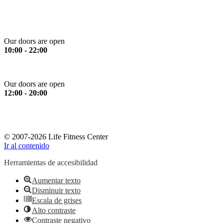
Saturday
Our doors are open
10:00 - 22:00
Sunday
Our doors are open
12:00 - 20:00
*Please note: All services stop 30 minutes prior to closing time.
*Ευγενική υπενθύμιση: Όλα τα όργανα και οι υπηρεσίες
σταματούν 30 λεπτά πριν το κλείσιμο.
© 2007-2026 Life Fitness Center
Ir al contenido
Herramientas de accesibilidad
Aumentar texto
Disminuir texto
Escala de grises
Alto contraste
Contraste negativo