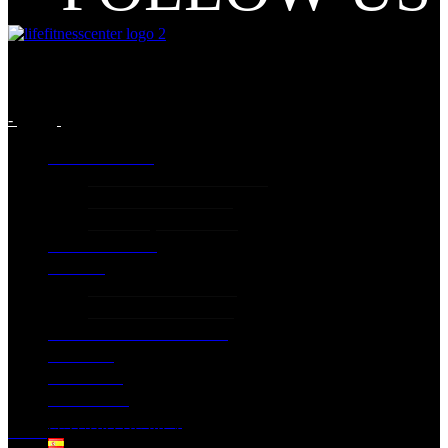
-
INFORMACIÓN
INFORMACIÓN GENERAL
PLANES DE PRECIOS
Términos y condiciones
CRONOGRAMA
PILATES
ESTUDIO DE PILATES
PRECIOS DE PILATES
SERVICIOS ADICIONALES
GALERÍA
GIMNASIA
CONTACTO
DESCARGA DE APP
Home
ESTUDIO DE PILATES
Español