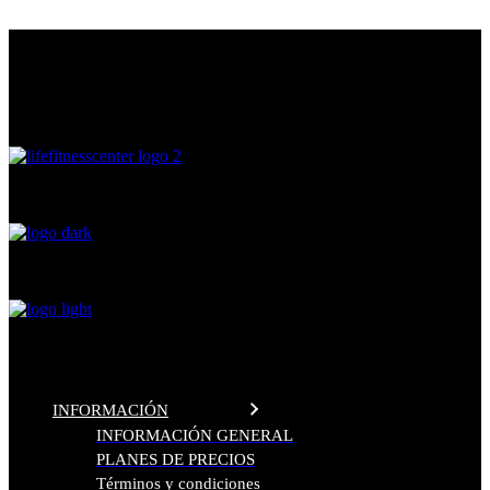
Skip
THE FITNESS CENTER
to
the
LIFE FITNESS CENTER
content
0
%
INFORMACIÓN
INFORMACIÓN GENERAL
PLANES DE PRECIOS
Términos y condiciones