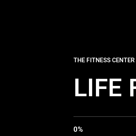
THE FITNESS CENTER
LIFE
0
%