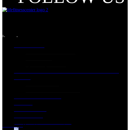
-
ΠΛΗΡΟΦΟΡΙΕΣ
ΓΕΝΙΚΕΣ ΠΛΗΡΟΦΟΡΙΕΣ
ΣΥΝΔΡΟΜΕΣ
Όροι και Προϋποθέσεις
ΠΡΟΓΡΑΜΜΑ ΑΙΘΟΥΣΑΣ ΟΜΑΔΙΚΩΝ ΜΑΘΗΜΑΤΩΝ
PILATES
PILATES STUDIO
ΤΙΜΟΚΑΤΑΛΟΓΟΣ PILATES
ΕΠΙΠΛΕΟΝ ΥΠΗΡΕΣΙΕΣ
ΕΙΚΟΝΕΣ
ΑΣΚΗΣΙΟΛΟΓΙΟ
ΕΠΙΚΟΙΝΩΝΙΑ
ΚΑΤΕΒΑΣΕ ΤΗΝ ΕΦΑΡΜΟΓΗ
Home
Gym
Περισσότερες υπηρεσίες
Ελληνικά