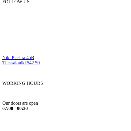
FOLLOW US
OUR LOCATIONS
Nik. Plastira 45B
Thessaloniki 542 50
WORKING HOURS
Monday to Friday
Our doors are open
07:00 - 00:30
Saturday