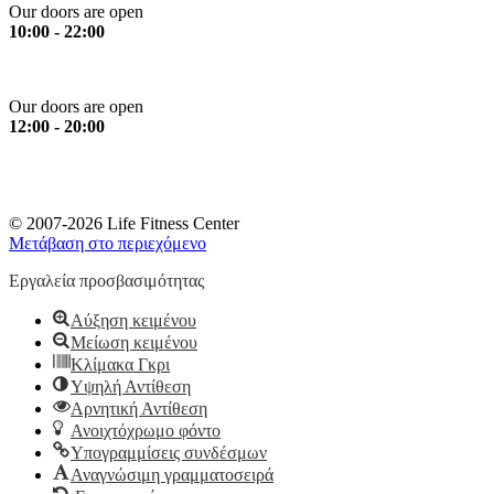
Our doors are open
10:00 - 22:00
Sunday
Our doors are open
12:00 - 20:00
*Please note: All services stop 30 minutes prior to closing time.
*Ευγενική υπενθύμιση: Όλα τα όργανα και οι υπηρεσίες
σταματούν 30 λεπτά πριν το κλείσιμο.
© 2007-2026 Life Fitness Center
Μετάβαση στο περιεχόμενο
Εργαλεία προσβασιμότητας
Αύξηση κειμένου
Μείωση κειμένου
Κλίμακα Γκρι
Υψηλή Αντίθεση
Αρνητική Αντίθεση
Ανοιχτόχρωμο φόντο
Υπογραμμίσεις συνδέσμων
Αναγνώσιμη γραμματοσειρά